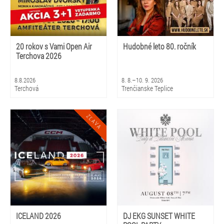
20 rokov s Vami Open Air
Hudobné leto 80. ročník
Terchova 2026
8.8.2026
8. 8.–10. 9. 2026
Terchová
Trenčianske Teplice
ICELAND 2026
DJ EKG SUNSET WHITE