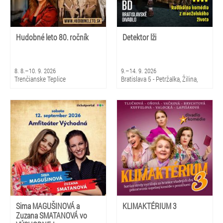
Hudobné leto 80. ročník
Detektor lži
8. 8.–10. 9. 2026
9.–14. 9. 2026
Trenčianske Teplice
Bratislava 5 - Petržalka, Žilina,
Martin
Sima MAGUŠINOVÁ a
KLIMAKTÉRIUM 3
Zuzana SMATANOVÁ vo