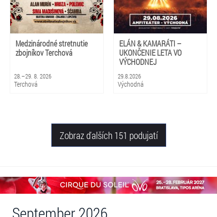
Medzinárodné stretnutie
ELÁN & KAMARÁTI –
zbojníkov Terchová
UKONČENIE LETA VO
VÝCHODNEJ
28.–29. 8. 2026
29.8.2026
Terchová
Východná
Zobraz ďalších 151 podujatí
September 2026