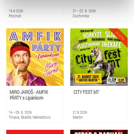
typy cookies používáme, naleznete níže. Možnosti
zpracování upravíte zaškrtnutím příslušné varianty. Svoji
19.8.2026
21.–22. 8. 2026
volbu můžete kdykoliv změnit v zápatí stránky v záložce
Pezinok
Duchonka
„Cookies a jejich nastavení“.
MIRO JAROŠ - AMFIK
CITY FEST MT
PÁRTY s Lipánkom
14.–29. 8. 2026
21.8.2026
Trnava, Skalité, Námestovo
Martin