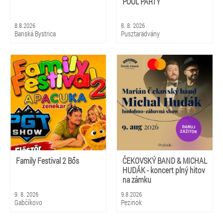
POOL PARTY
8.8.2026
8. 8. 2026
Banská Bystrica
Pusztaradvány
Family Festival 2 Bős
ČEKOVSKÝ BAND & MICHAL
HUDÁK - koncert plný hitov
na zámku
9. 8. 2026
9.8.2026
Gabčíkovo
Pezinok