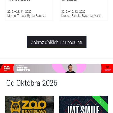
29. 9.–23. 11. 2026
30. 9.–16. 12. 2026
Martin, Trnava, Bytča, Banská
Košice, Banská Bystrica, Martin,
Bystrica, Bratislava, Žilina
Brezno, Nitra, Trenčín, Skalica,
Piešťany, Michalovce, Trnava,
Snina, Sabinov, Nováky, Čadca,
Žilina
Zobraz ďalších 171 podujatí
Od Októbra 2026