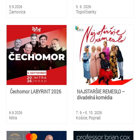
5.9.2026
5. 9. 2026
Žarnovica
Topoľčianky
Čechomor LABYRINT 2026
NAJSTARŠIE REMESLO –
divadelná komédia
6.9.2026
7. 9.–5. 10. 2026
Nitra
Košice, Poprad