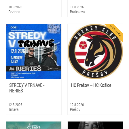
10.8.2026
11.8.2026
Pezinok
Bratislava
STREDY V TRNAVE -
HC Prešov – HC Košice
NERIEŠ
12.8.2026
12.8.2026
Trnava
Prešov