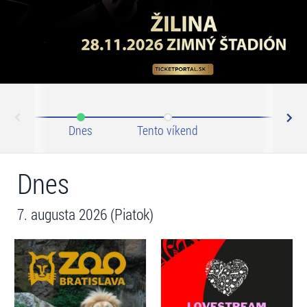
N
ev
Dnes
Tento víkend
Tento 
Dnes
7. augusta 2026 (Piatok)