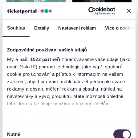
Souhlas
Detaily
Nastavení reklam
Více o cookies
Zodpovědné používání vašich údajů
THE ONLY CUBAN PARTY
DRUPI - 50 ANNI TOUR
My a
naši 1022 partneři
zpracováváme vaše údaje (jako
např. číslo IP) pomocí technologií, jako např. souborů
cookie pro uchování a přístup k informacím na vašem
15.8.2026
zařízení, abychom vám mohli nabízet personalizované
Prešov
Trnava
reklamy a obsah, měření reklam a obsahu, náhled na
návštěvníky a vývoj produktů. Máte možnosti ohledně
toho, kdo vaše údaje používá a k jakým účelům.
Pokud to povolíte, rádi bychom také:
Shromažďovali informace o vaší geografické poloze,
Výběr
Nutné
které mohou být přesné na několik metrů
souhlasu