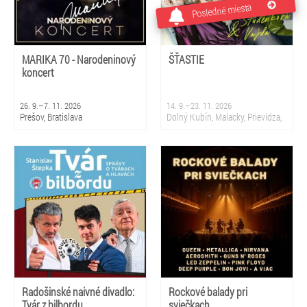
Posledné miesta
MARIKA 70 - Narodeninový
ŠŤASTIE
koncert
26. 9.–7. 11. 2026
14. 9.–23. 11. 2026
Prešov, Bratislava
Dolný Kubín, Malacky, Prievidza,
Sliač, Krupina, Martin, Nová
Dubnica, Partizánske, Topoľčany,
Bratislava
Radošinské naivné divadlo:
Rockové balady pri
Tvár z bilbordu
sviečkach