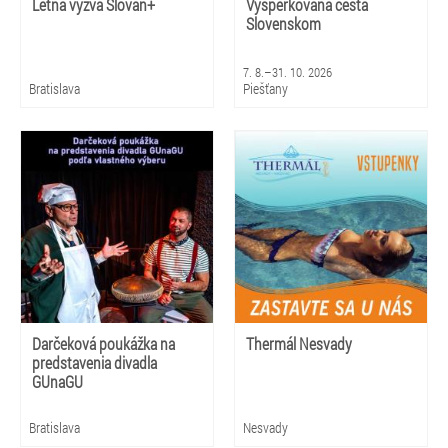
Letná výzva Slovan+
Vyšperkovaná cesta
Slovenskom
7. 8.–31. 10. 2026
Bratislava
Piešťany
Darčeková poukážka na
Thermál Nesvady
predstavenia divadla
GUnaGU
Bratislava
Nesvady