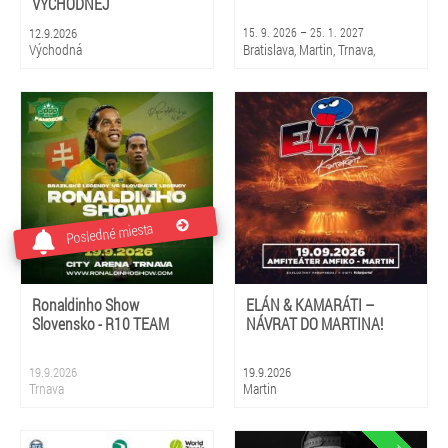
VÝCHODNEJ
12.9.2026
15. 9. 2026 – 25. 1. 2027
Východná
Bratislava, Martin, Trnava,
Piešťany, Rajec, Liptovský
Mikuláš, Košice, Prešov, Banská
Bystrica, Žilina
Posledné miesta
Ronaldinho Show
ELÁN & KAMARÁTI –
Slovensko - R10 TEAM
NÁVRAT DO MARTINA!
19.9.2026
19.9.2026
Trnava
Martin