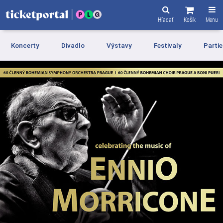
Hľadať
Košík
Menu
Koncerty
Divadlo
Výstavy
Festivaly
Partie