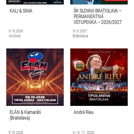
KALI & SIMA
ŠK SLOVAN BRATISLAVA –
PERMANENTNÁ
VSTUPENKA – 2026/2027
9.10.2026
31.5.2027
Viničné
Bratislava
ELÁN & Kamaráti
André Rieu
(Bratislava)
9.10.2026
4.–5. 11. 2026