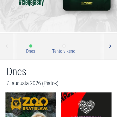
N
ev
Dnes
Tento víkend
Tento 
Dnes
7. augusta 2026 (Piatok)