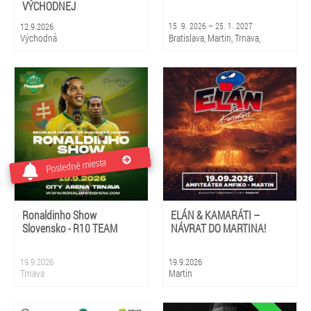
VÝCHODNEJ
12.9.2026
15. 9. 2026 – 25. 1. 2027
Východná
Bratislava, Martin, Trnava,
Piešťany, Rajec, Liptovský
Mikuláš, Košice, Prešov, Banská
Bystrica, Žilina
Posledné miesta
Ronaldinho Show
ELÁN & KAMARÁTI –
Slovensko - R10 TEAM
NÁVRAT DO MARTINA!
19.9.2026
19.9.2026
Trnava
Martin