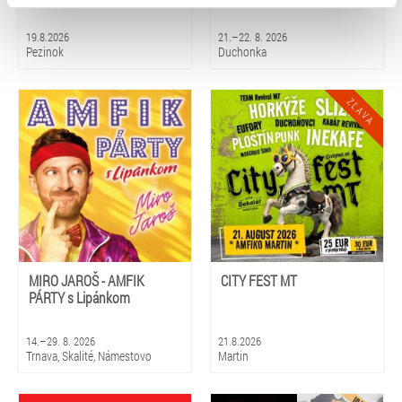
typy cookies používáme, naleznete níže. Možnosti
zpracování upravíte zaškrtnutím příslušné varianty. Svoji
19.8.2026
21.–22. 8. 2026
volbu můžete kdykoliv změnit v zápatí stránky v záložce
Pezinok
Duchonka
„Cookies a jejich nastavení“.
MIRO JAROŠ - AMFIK
CITY FEST MT
PÁRTY s Lipánkom
14.–29. 8. 2026
21.8.2026
Trnava, Skalité, Námestovo
Martin