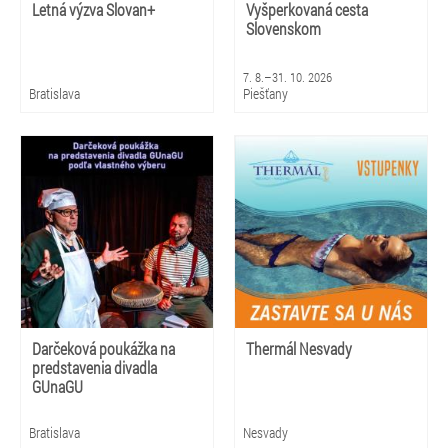
Letná výzva Slovan+
Vyšperkovaná cesta
Slovenskom
7. 8.–31. 10. 2026
Bratislava
Piešťany
Darčeková poukážka na
Thermál Nesvady
predstavenia divadla
GUnaGU
Bratislava
Nesvady