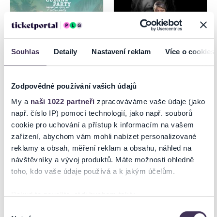
Souhlas
Detaily
Nastavení reklam
Více o cookies
Zodpovědné používání vašich údajů
THE ONLY CUBAN PARTY
DRUPI - 50 ANNI TOUR
My a
naši 1022 partneři
zpracováváme vaše údaje (jako
např. číslo IP) pomocí technologií, jako např. souborů
cookie pro uchování a přístup k informacím na vašem
15.8.2026
zařízení, abychom vám mohli nabízet personalizované
Prešov
Trnava
reklamy a obsah, měření reklam a obsahu, náhled na
návštěvníky a vývoj produktů. Máte možnosti ohledně
toho, kdo vaše údaje používá a k jakým účelům.
Pokud to povolíte, rádi bychom také:
Shromažďovali informace o vaší geografické poloze,
Výběr
Nutné
které mohou být přesné na několik metrů
souhlasu