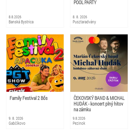
POOL PARTY
8.8.2026
8. 8. 2026
Banská Bystrica
Pusztaradvány
Family Festival 2 Bős
ČEKOVSKÝ BAND & MICHAL
HUDÁK - koncert plný hitov
na zámku
9. 8. 2026
9.8.2026
Gabčíkovo
Pezinok