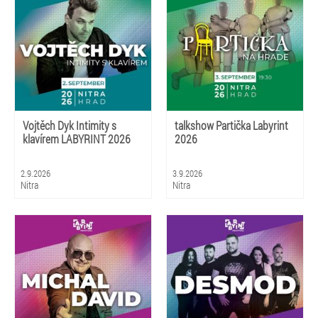
Vojtěch Dyk Intimity s
talkshow Partička Labyrint
klavírem LABYRINT 2026
2026
2.9.2026
3.9.2026
Nitra
Nitra