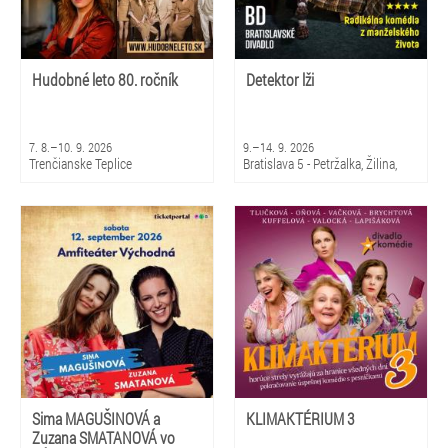
Hudobné leto 80. ročník
Detektor lži
7. 8.–10. 9. 2026
9.–14. 9. 2026
Trenčianske Teplice
Bratislava 5 - Petržalka, Žilina,
Martin
Sima MAGUŠINOVÁ a
KLIMAKTÉRIUM 3
Zuzana SMATANOVÁ vo