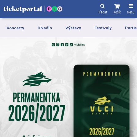
Hľadať
Košík
Menu
Koncerty
Divadlo
Výstavy
Festivaly
Partie