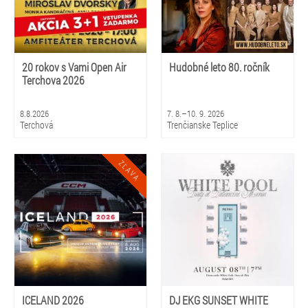
20 rokov s Vami Open Air
Hudobné leto 80. ročník
Terchova 2026
8.8.2026
7. 8.–10. 9. 2026
Terchová
Trenčianske Teplice
ICELAND 2026
DJ EKG SUNSET WHITE