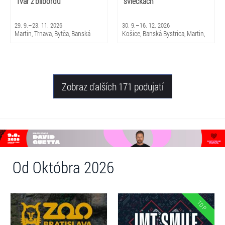
Tvár z bilbordu
sviečkach
29. 9.–23. 11. 2026
30. 9.–16. 12. 2026
Martin, Trnava, Bytča, Banská
Košice, Banská Bystrica, Martin,
Bystrica, Bratislava, Žilina
Brezno, Nitra, Trenčín, Skalica,
Piešťany, Michalovce, Trnava,
Snina, Sabinov, Nováky, Čadca,
Žilina
Zobraz ďalších 171 podujatí
Od Októbra 2026