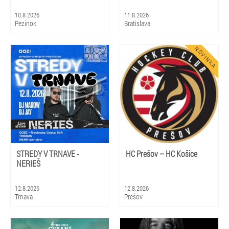
10.8.2026
11.8.2026
Pezinok
Bratislava
STREDY V TRNAVE -
HC Prešov – HC Košice
NERIEŠ
12.8.2026
12.8.2026
Trnava
Prešov