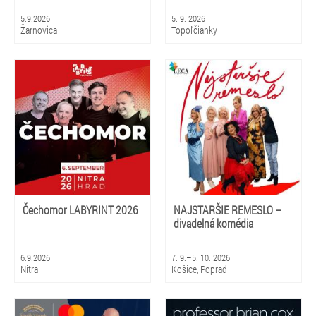
5.9.2026
5. 9. 2026
Žarnovica
Topoľčianky
Čechomor LABYRINT 2026
NAJSTARŠIE REMESLO –
divadelná komédia
6.9.2026
7. 9.–5. 10. 2026
Nitra
Košice, Poprad