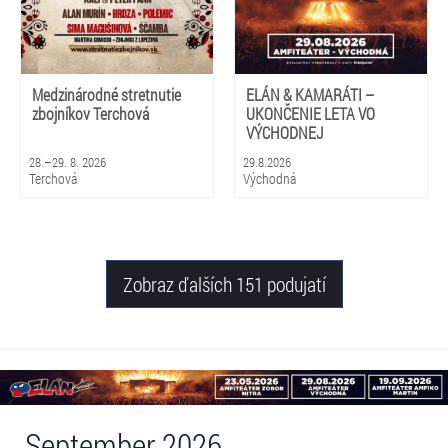
Medzinárodné stretnutie
ELÁN & KAMARÁTI –
zbojníkov Terchová
UKONČENIE LETA VO
VÝCHODNEJ
28.–29. 8. 2026
29.8.2026
Terchová
Východná
Zobraz ďalších 151 podujatí
September 2026