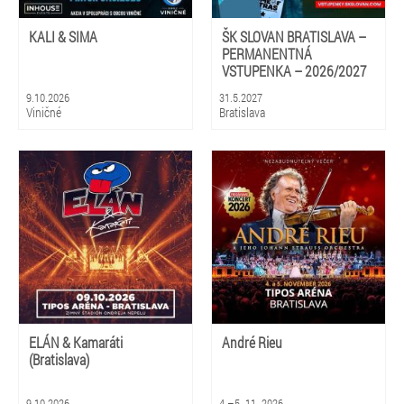
KALI & SIMA
ŠK SLOVAN BRATISLAVA –
PERMANENTNÁ
VSTUPENKA – 2026/2027
9.10.2026
31.5.2027
Viničné
Bratislava
ELÁN & Kamaráti
André Rieu
(Bratislava)
9.10.2026
4.–5. 11. 2026