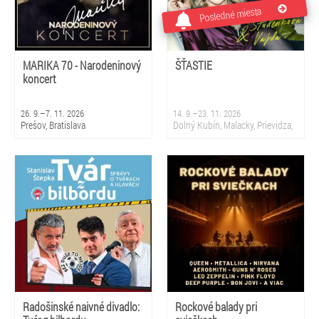
Posledné miesta
MARIKA 70 - Narodeninový
ŠŤASTIE
koncert
26. 9.–7. 11. 2026
14. 9.–23. 11. 2026
Prešov, Bratislava
Dolný Kubín, Malacky, Prievidza,
Sliač, Krupina, Martin, Nová
Dubnica, Partizánske, Topoľčany,
Bratislava
Radošinské naivné divadlo:
Rockové balady pri